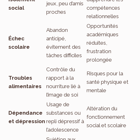
jeux, peu d’amis
social
compétences
proches
relationnelles
Opportunités
Abandon
académiques
Échec
anticipé,
réduites,
scolaire
évitement des
frustration
tâches difficiles
prolongée
Contrôle du
Risques pour la
Troubles
rapport à la
santé physique et
alimentaires
nourriture lié à
mentale
l’image de soi
Usage de
Altération du
Dépendance
substances ou
fonctionnement
et dépression
repli dépressif à
social et scolaire
l’adolescence
Sujétion aux