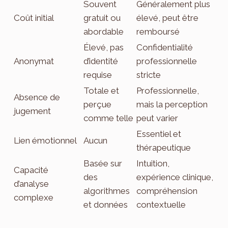
Souvent
Généralement plus
Coût initial
gratuit ou
élevé, peut être
abordable
remboursé
Élevé, pas
Confidentialité
Anonymat
d’identité
professionnelle
requise
stricte
Totale et
Professionnelle,
Absence de
perçue
mais la perception
jugement
comme telle
peut varier
Essentiel et
Lien émotionnel
Aucun
thérapeutique
Basée sur
Intuition,
Capacité
des
expérience clinique,
d’analyse
algorithmes
compréhension
complexe
et données
contextuelle