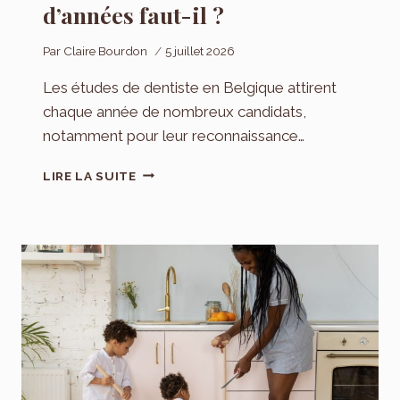
d’années faut-il ?
Par
Claire Bourdon
5 juillet 2026
Les études de dentiste en Belgique attirent
chaque année de nombreux candidats,
notamment pour leur reconnaissance…
DURÉE
LIRE LA SUITE
DES
ÉTUDES
DE
DENTISTE
EN
BELGIQUE
:
COMBIEN
D’ANNÉES
FAUT-
IL
?