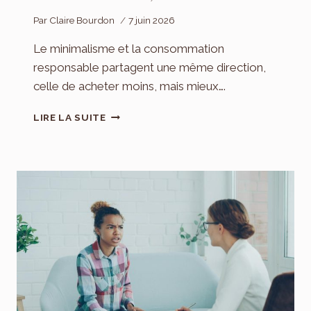
Par
Claire Bourdon
7 juin 2026
Le minimalisme et la consommation
responsable partagent une même direction,
celle de acheter moins, mais mieux….
MINIMALISME
LIRE LA SUITE
ET
CONSOMMATION
RESPONSABLE
:
ACHETER
MOINS,
CHOISIR
MIEUX