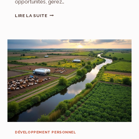
opportunités, gérez…
POURQUOI
LIRE LA SUITE
LA
POSITIVITÉ
ATTIRE-
T-
ELLE
LE
SUCCÈS
?
DÉVELOPPEMENT PERSONNEL