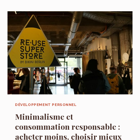
MÉNAGÈRES
:
CE
QU’ILS
APPRENNENT
EN
AIDANT
CHEZ
EUX
DÉVELOPPEMENT PERSONNEL
Minimalisme et
consommation responsable :
acheter moins, choisir mieux