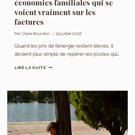
économies familiales qui se
voient vraiment sur les
factures
Par
Claire Bourdon
29 juillet 2026
Quand les prix de l’énergie restent élevés, il
devient plus simple de repérer les postes qui…
ÉLECTRICITÉ
LIRE LA SUITE
ET
EAU
:
LES
ÉCONOMIES
FAMILIALES
QUI
SE
VOIENT
VRAIMENT