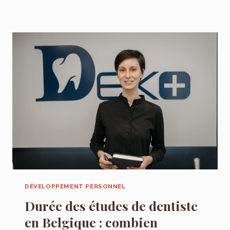
SILENCE
ET
IDÉES
NEUVES
:
POURQUOI
LE
HORS-
LIGNE
STIMULE
LA
CRÉATIVITÉ
DÉVELOPPEMENT PERSONNEL
Durée des études de dentiste
en Belgique : combien