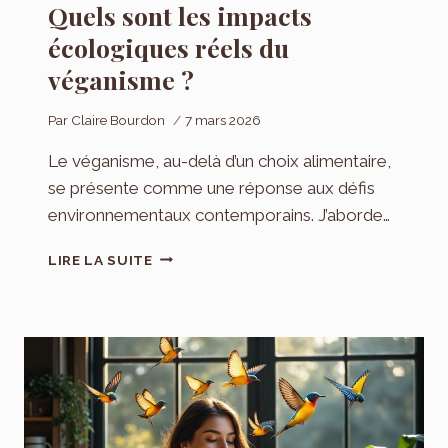
Quels sont les impacts
écologiques réels du
véganisme ?
Par
Claire Bourdon
7 mars 2026
Le véganisme, au-delà d’un choix alimentaire,
se présente comme une réponse aux défis
environnementaux contemporains. J’aborde…
QUELS
LIRE LA SUITE
SONT
LES
IMPACTS
ÉCOLOGIQUES
RÉELS
DU
VÉGANISME
?