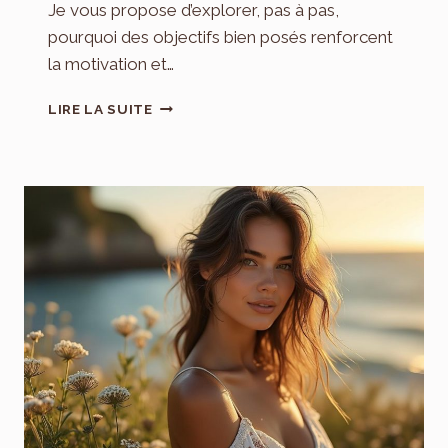
Je vous propose d’explorer, pas à pas,
pourquoi des objectifs bien posés renforcent
la motivation et…
POURQUOI
LIRE LA SUITE
DES
OBJECTIFS
BIEN
POSÉS
RENFORCENT-
ILS
LA
MOTIVATION
?