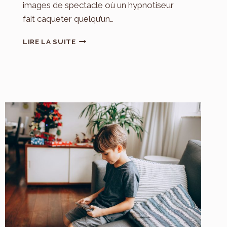
images de spectacle où un hypnotiseur
fait caqueter quelqu’un…
L’HYPNOSE
LIRE LA SUITE
THÉRAPEUTIQUE
:
COMMENT
FONCTIONNE
CETTE
MÉTHODE
EN
PSYCHOLOGIE
?