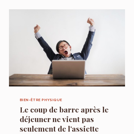
AUX
AIDES
FINANCIÈRES
FAMILIALES
SANS
SE
PERDRE
DANS
LES
DÉMARCHES
BIEN-ÊTRE PHYSIQUE
Le coup de barre après le
déjeuner ne vient pas
seulement de l’assiette