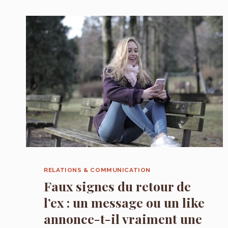
APPRENDRE
À
L’ENFANT
À
CODER,
DESSINER
ET
MONTER
SUR
ÉCRAN
RELATIONS & COMMUNICATION
Faux signes du retour de
l’ex : un message ou un like
annonce-t-il vraiment une