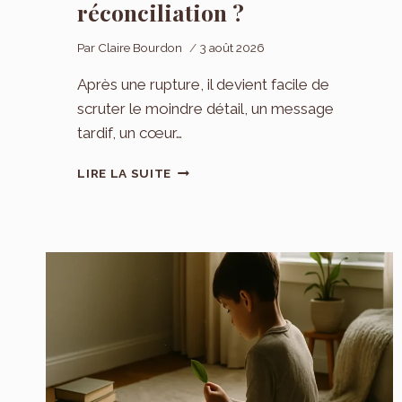
réconciliation ?
Par
Claire Bourdon
3 août 2026
Après une rupture, il devient facile de
scruter le moindre détail, un message
tardif, un cœur…
FAUX
LIRE LA SUITE
SIGNES
DU
RETOUR
DE
L’EX
:
UN
MESSAGE
OU
UN
LIKE
ANNONCE-