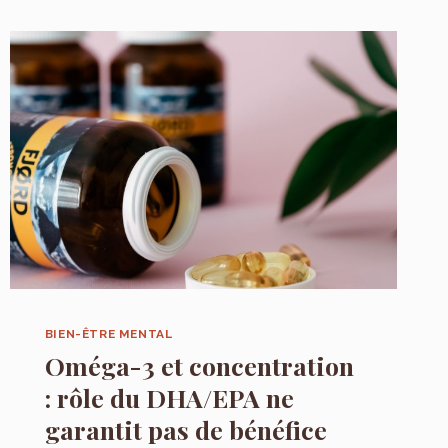
:
GÉRER
UNE
CARTE
ET
LES
ACHATS
EN
LIGNE
SANS
PERDRE
LA
NOTION
DU
BUDGET
BIEN-ÊTRE MENTAL
Oméga-3 et concentration
: rôle du DHA/EPA ne
garantit pas de bénéfice