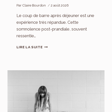
Par
Claire Bourdon
2 août 2026
Le coup de barre après déjeuner est une
expérience très répandue. Cette
somnolence post-prandiale, souvent
ressentie…
LE
LIRE LA SUITE
COUP
DE
BARRE
APRÈS
LE
DÉJEUNER
NE
VIENT
PAS
SEULEMENT
DE
L’ASSIETTE