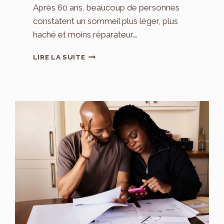
Après 60 ans, beaucoup de personnes
constatent un sommeil plus léger, plus
haché et moins réparateur….
APRÈS
LIRE LA SUITE
60
ANS,
L’ACTIVITÉ
PHYSIQUE
PEUT-
ELLE
RENDRE
LE
SOMMEIL
MOINS
FRAGMENTÉ
?