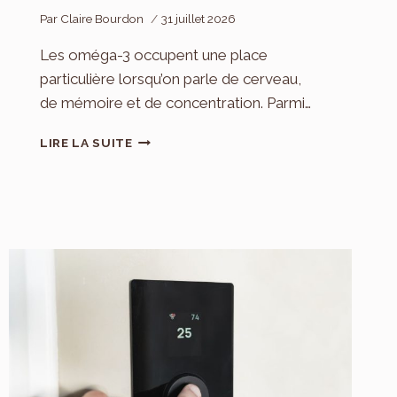
Par
Claire Bourdon
31 juillet 2026
Les oméga-3 occupent une place
particulière lorsqu’on parle de cerveau,
de mémoire et de concentration. Parmi…
OMÉGA-
LIRE LA SUITE
3
ET
CONCENTRATION
:
RÔLE
DU
DHA/EPA
NE
GARANTIT
PAS
DE
BÉNÉFICE