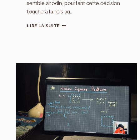
semble anodin, pourtant cette décision
touche à la fois au…
PHOTOS
LIRE LA SUITE
D’ENFANTS
EN
LIGNE
:
À
QUEL
ÂGE
LEUR
DEMANDER
LEUR
ACCORD
?