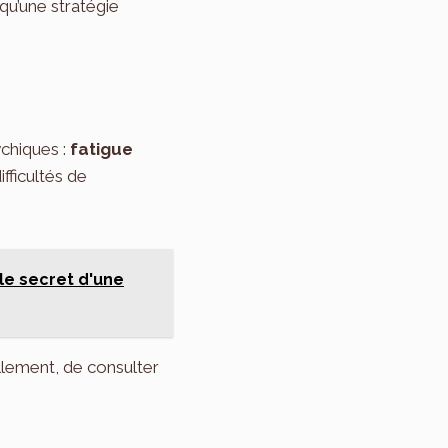
qu’une stratégie
chiques :
fatigue
fficultés de
 le secret d'une
llement, de consulter