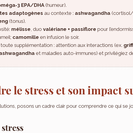
oméga‑3 EPA/DHA
(humeur).
ntes adaptogènes
au contexte :
ashwagandha
(cortisol
eng
(tonus).
sité:
mélisse
, duo
valériane + passiflore
pour l’endormis
mmeil;
camomille
en infusion le soir.
toute supplémentation : attention aux interactions (ex.
gri
ashwagandha
et maladies auto-immunes) et privilégiez 
 le stress et son impact su
olutions, posons un cadre clair pour comprendre ce qui se jo
 stress