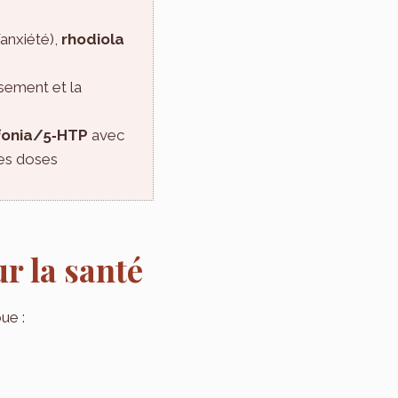
/anxiété),
rhodiola
sement et la
ffonia/5‑HTP
avec
des doses
r la santé
ue :