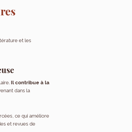
res
térature et les
euse
aire.
Il contribue à la
venant dans la
orcées, ce qui améliore
udes et revues de