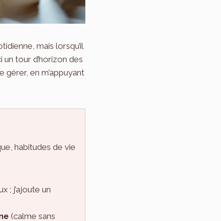
idienne, mais lorsqu’il
i un tour d’horizon des
e gérer, en m’appuyant
ue, habitudes de vie
 ; j’ajoute un
ne
(calme sans