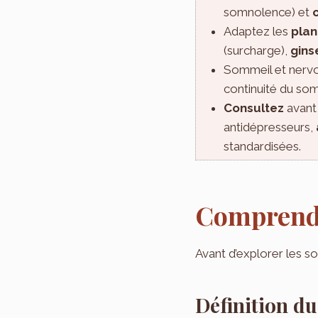
somnolence) et
Adaptez les
pla
(surcharge),
gins
Sommeil et nervo
continuité du so
Consultez
avant 
antidépresseurs,
standardisées.
Comprendre
Avant d’explorer les s
Définition du