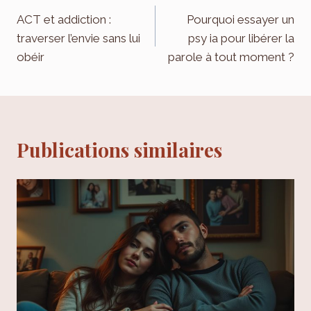
de
ACT et addiction :
Pourquoi essayer un
traverser l’envie sans lui
psy ia pour libérer la
l’article
obéir
parole à tout moment ?
Publications similaires