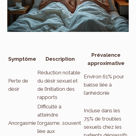
Prévalence
Symptôme
Description
approximative
Réduction notable
Environ 61% pour
Perte de
du désir sexuel et
baisse liée à
désir
de l’initiation des
l’anhédonie
rapports
Difficulté à
Incluse dans les
atteindre
75% de troubles
Anorgasmie
l’orgasme, souvent
sexuels chez les
liée aux
patients dépressifs