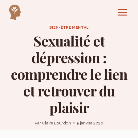
Aller
au
contenu
BIEN-ÊTRE MENTAL
Sexualité et
dépression :
comprendre le lien
et retrouver du
plaisir
Par
Claire Bourdon
5 janvier 2026