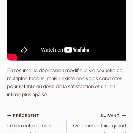
En résumé, la dépression modifie la vie sexuelle de
multiples façons, mais il existe des voies concrètes
pour rétablir du désir, de la satisfaction et un lien
intime plus apaisé.
Navigation
PRÉCÉDENT
SUIVANT
de
Le lien entre le bien-
Quel métier faire quand