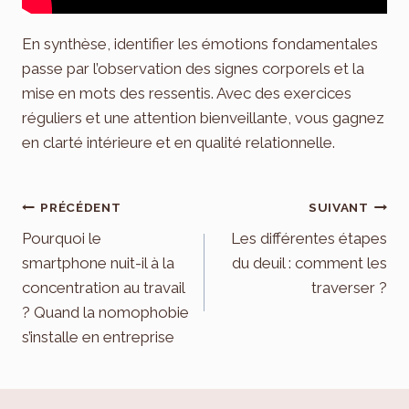
En synthèse, identifier les émotions fondamentales
passe par l’observation des signes corporels et la
mise en mots des ressentis. Avec des exercices
réguliers et une attention bienveillante, vous gagnez
en clarté intérieure et en qualité relationnelle.
Navigation
PRÉCÉDENT
SUIVANT
de
Pourquoi le
Les différentes étapes
smartphone nuit-il à la
du deuil : comment les
l’article
concentration au travail
traverser ?
? Quand la nomophobie
s’installe en entreprise