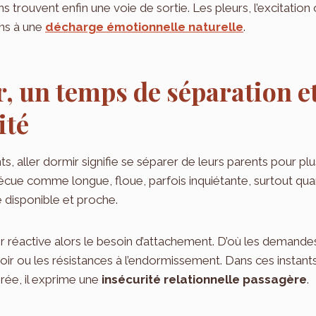
ons trouvent enfin une voie de sortie. Les pleurs, l’excitation
ns à une
décharge émotionnelle naturelle
.
, un temps de séparation e
ité
, aller dormir signifie se séparer de leurs parents pour pl
écue comme longue, floue, parfois inquiétante, surtout quan
te disponible et proche.
réactive alors le besoin d’attachement. D’où les demandes
noir ou les résistances à l’endormissement. Dans ces instants
irée, il exprime une
insécurité relationnelle passagère
.