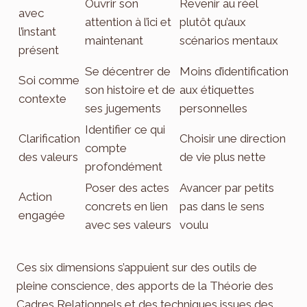
Ouvrir son
Revenir au réel
avec
attention à l’ici et
plutôt qu’aux
l’instant
maintenant
scénarios mentaux
présent
Se décentrer de
Moins d’identification
Soi comme
son histoire et de
aux étiquettes
contexte
ses jugements
personnelles
Identifier ce qui
Clarification
Choisir une direction
compte
des valeurs
de vie plus nette
profondément
Poser des actes
Avancer par petits
Action
concrets en lien
pas dans le sens
engagée
avec ses valeurs
voulu
Ces six dimensions s’appuient sur des outils de
pleine conscience, des apports de la Théorie des
Cadres Relationnels et des techniques issues des