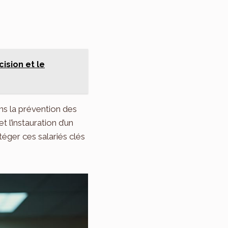
cision et le
ns la prévention des
t l’instauration d’un
éger ces salariés clés