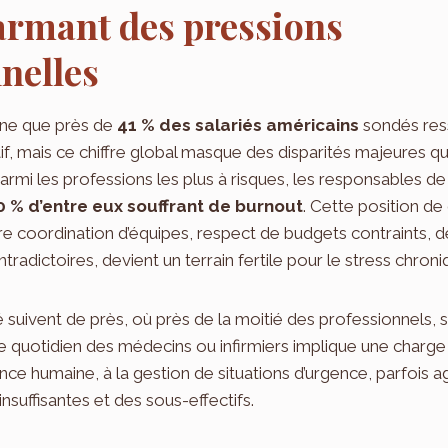
armant des pressions
nelles
gne que près de
41 % des salariés américains
sondés res
tif, mais ce chiffre global masque des disparités majeures q
armi les professions les plus à risques, les responsables d
0 % d’entre eux souffrant de burnout
. Cette position de
ntre coordination d’équipes, respect de budgets contraints, dé
adictoires, devient un terrain fertile pour le stress chroni
 suivent de près, où près de la moitié des professionnels, 
 quotidien des médecins ou infirmiers implique une charge
ance humaine, à la gestion de situations d’urgence, parfois 
insuffisantes et des sous-effectifs.