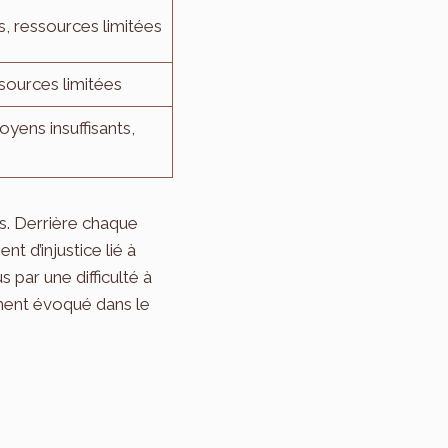
s, ressources limitées
ssources limitées
yens insuffisants,
es. Derrière chaque
t d’injustice lié à
 par une difficulté à
mment évoqué dans le