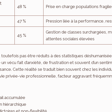
t
48 %
Prise en charge populations fragile
47 %
Pression liée à la performance, re
Gestion de classes surchargées, mo
45 %
attentes sociales élevées
t toutefois pas être réduits à des statistiques déshumanisé
n vécu fait d’anxiété, de frustration et souvent d’un sentimen
ance. Cette réalité se traduit bien souvent chez les individus
 vie privée-vie professionnelle, facteur aggravant fréque
ail accumulée
 hiérarchique
ctoires et non-flexibilité