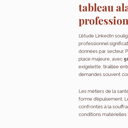
tableau al
profession
L’étude LinkedIn souli
professionnel significa
données par secteur. P
place majeure, avec
5
exigelette, tiraillée e
demandes souvent contr
Les métiers de la santé
forme d’épuisement. Le
confrontés à la souffr
conditions matérielles 