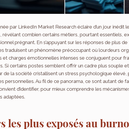
e par LinkedIn Market Research éclaire d’un jour inédit le
, révélant combien certains métiers, pourtant essentiels, ex
onnel prégnant. En s’appuyant sur les réponses de plus de
es traduisent un phénomène préoccupant où lourdeurs orga
s et charges émotionnelles intenses se conjuguent pour frag
s. Si certains postes semblent offrir un cadre plus souple et
de la société cristallisent un stress psychologique élevé,
es personnelles. Au fil de ce panorama, ce sont autant de f
onvient d’identifier, pour mieux comprendre les mécanisme
ns adaptées.
s les plus exposés au burno