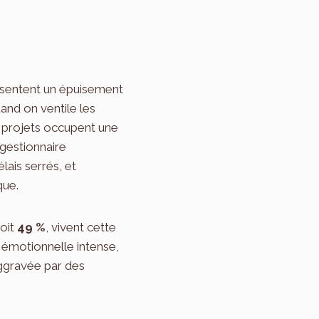
sentent un épuisement
uand on ventile les
e projets occupent une
 gestionnaire
lais serrés, et
que.
soit
49 %
, vivent cette
 émotionnelle intense,
aggravée par des