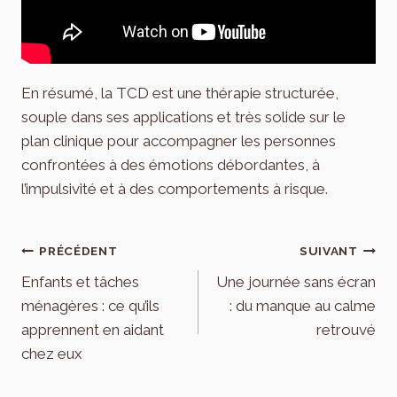
En résumé, la TCD est une thérapie structurée,
souple dans ses applications et très solide sur le
plan clinique pour accompagner les personnes
confrontées à des émotions débordantes, à
l’impulsivité et à des comportements à risque.
Navigation
PRÉCÉDENT
SUIVANT
de
Enfants et tâches
Une journée sans écran
ménagères : ce qu’ils
: du manque au calme
l’article
apprennent en aidant
retrouvé
chez eux