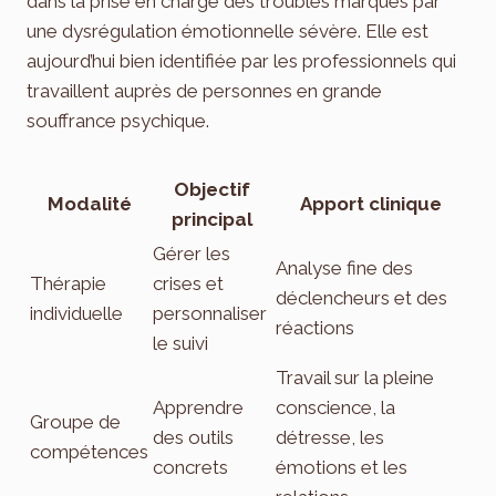
dans la prise en charge des troubles marqués par
une dysrégulation émotionnelle sévère. Elle est
aujourd’hui bien identifiée par les professionnels qui
travaillent auprès de personnes en grande
souffrance psychique.
Objectif
Modalité
Apport clinique
principal
Gérer les
Analyse fine des
Thérapie
crises et
déclencheurs et des
individuelle
personnaliser
réactions
le suivi
Travail sur la pleine
Apprendre
conscience, la
Groupe de
des outils
détresse, les
compétences
concrets
émotions et les