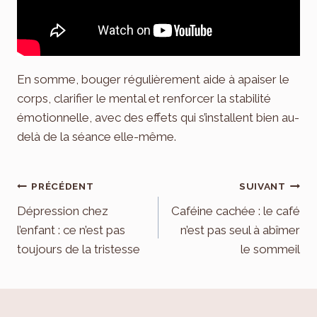
En somme, bouger régulièrement aide à apaiser le
corps, clarifier le mental et renforcer la stabilité
émotionnelle, avec des effets qui s’installent bien au-
delà de la séance elle-même.
Navigation
PRÉCÉDENT
SUIVANT
de
Dépression chez
Caféine cachée : le café
l’enfant : ce n’est pas
n’est pas seul à abîmer
l’article
toujours de la tristesse
le sommeil