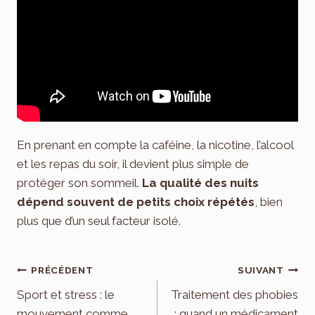
En prenant en compte la caféine, la nicotine, l’alcool
et les repas du soir, il devient plus simple de
protéger son sommeil.
La qualité des nuits
dépend souvent de petits choix répétés
, bien
plus que d’un seul facteur isolé.
Navigation
PRÉCÉDENT
SUIVANT
de
Sport et stress : le
Traitement des phobies
mouvement comme
: quand un médicament