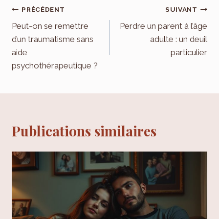
Navigation
PRÉCÉDENT
SUIVANT
de
Peut-on se remettre
Perdre un parent à l’âge
d’un traumatisme sans
adulte : un deuil
l’article
aide
particulier
psychothérapeutique ?
Publications similaires