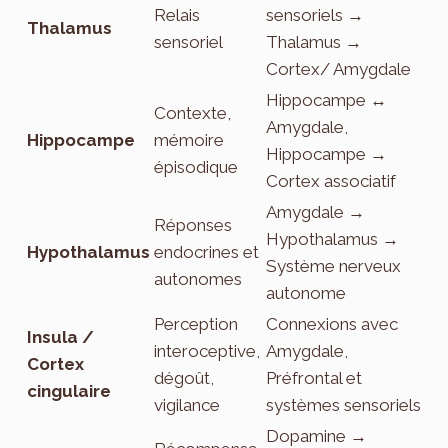
Relais
sensoriels →
Thalamus
sensoriel
Thalamus →
Cortex/ Amygdale
Hippocampe ↔
Contexte,
Amygdale,
Hippocampe
mémoire
Hippocampe →
épisodique
Cortex associatif
Amygdale →
Réponses
Hypothalamus →
Hypothalamus
endocrines et
Système nerveux
autonomes
autonome
Perception
Connexions avec
Insula /
interoceptive,
Amygdale,
Cortex
dégoût,
Préfrontal et
cingulaire
vigilance
systèmes sensoriels
Dopamine →