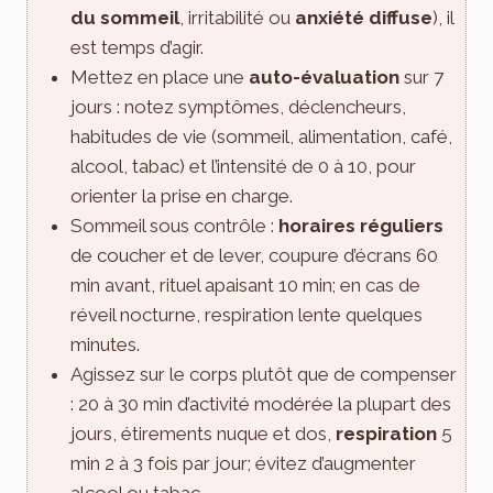
du sommeil
, irritabilité ou
anxiété diffuse
), il
est temps d’agir.
Mettez en place une
auto-évaluation
sur 7
jours : notez symptômes, déclencheurs,
habitudes de vie (sommeil, alimentation, café,
alcool, tabac) et l’intensité de 0 à 10, pour
orienter la prise en charge.
Sommeil sous contrôle :
horaires réguliers
de coucher et de lever, coupure d’écrans 60
min avant, rituel apaisant 10 min; en cas de
réveil nocturne, respiration lente quelques
minutes.
Agissez sur le corps plutôt que de compenser
: 20 à 30 min d’activité modérée la plupart des
jours, étirements nuque et dos,
respiration
5
min 2 à 3 fois par jour; évitez d’augmenter
alcool ou tabac.