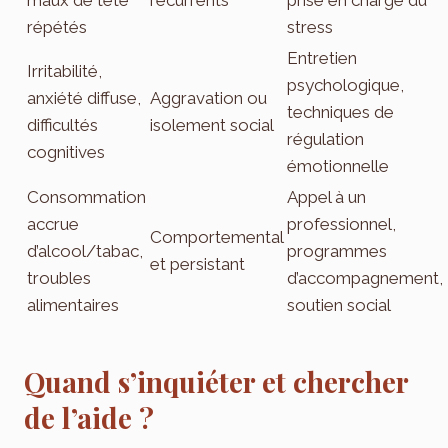
maux de tête
récurrents
prise en charge du
répétés
stress
Entretien
Irritabilité,
psychologique,
anxiété diffuse,
Aggravation ou
techniques de
difficultés
isolement social
régulation
cognitives
émotionnelle
Consommation
Appel à un
accrue
professionnel,
Comportemental
d’alcool/tabac,
programmes
et persistant
troubles
d’accompagnement,
alimentaires
soutien social
Quand s’inquiéter et chercher
de l’aide ?