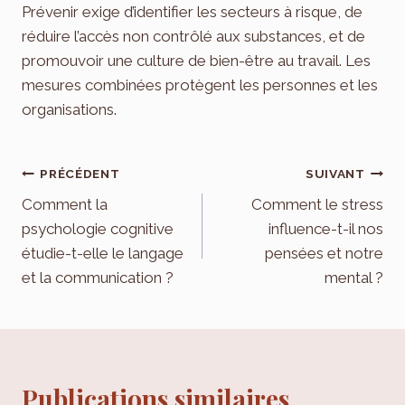
Prévenir exige d’identifier les secteurs à risque, de
réduire l’accès non contrôlé aux substances, et de
promouvoir une culture de bien-être au travail. Les
mesures combinées protègent les personnes et les
organisations.
Navigation
PRÉCÉDENT
SUIVANT
de
Comment la
Comment le stress
psychologie cognitive
influence-t-il nos
l’article
étudie-t-elle le langage
pensées et notre
et la communication ?
mental ?
Publications similaires