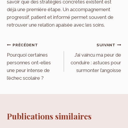
savoir que des stratégies concrètes existent est
déjà une première étape. Un accompagnement
progressif, patient et informé permet souvent de
retrouver une relation apaisée avec les soins.
Navigation
PRÉCÉDENT
SUIVANT
de
Pourquoi certaines
J’ai vaincu ma peur de
personnes ont-elles
conduire : astuces pour
l’article
une peur intense de
surmonter l’angoisse
l’échec scolaire ?
Publications similaires