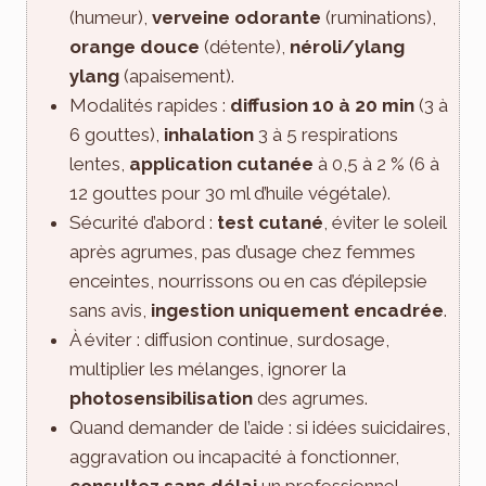
(humeur),
verveine odorante
(ruminations),
orange douce
(détente),
néroli/ylang
ylang
(apaisement).
Modalités rapides :
diffusion 10 à 20 min
(3 à
6 gouttes),
inhalation
3 à 5 respirations
lentes,
application cutanée
à 0,5 à 2 % (6 à
12 gouttes pour 30 ml d’huile végétale).
Sécurité d’abord :
test cutané
, éviter le soleil
après agrumes, pas d’usage chez femmes
enceintes, nourrissons ou en cas d’épilepsie
sans avis,
ingestion uniquement encadrée
.
À éviter : diffusion continue, surdosage,
multiplier les mélanges, ignorer la
photosensibilisation
des agrumes.
Quand demander de l’aide : si idées suicidaires,
aggravation ou incapacité à fonctionner,
consultez sans délai
un professionnel.