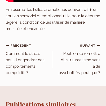
En résumé, les huiles aromatiques peuvent offrir un
soutien sensoriel et émotionnel utile pour la déprime
légère, à condition de les utiliser de manière
mesurée et encadrée.
Navigation
PRÉCÉDENT
SUIVANT
de
Comment le stress
Peut-on se remettre
peut-il engendrer des
d’un traumatisme sans
l’article
comportements
aide
compulsifs ?
psychothérapeutique ?
Publications similaires