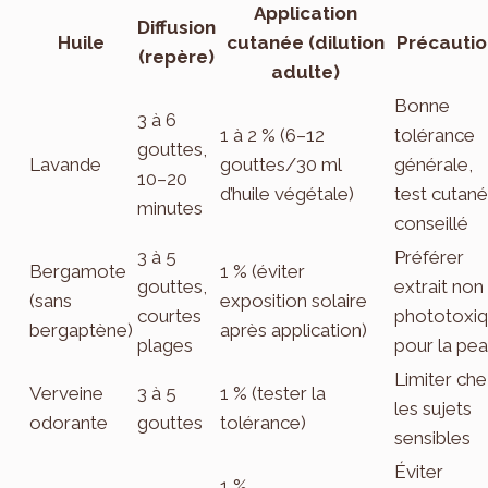
Application
Diffusion
Huile
cutanée (dilution
Précautio
(repère)
adulte)
Bonne
3 à 6
1 à 2 % (6–12
tolérance
gouttes,
Lavande
gouttes/30 ml
générale,
10–20
d’huile végétale)
test cutané
minutes
conseillé
3 à 5
Préférer
Bergamote
1 % (éviter
gouttes,
extrait non
(sans
exposition solaire
courtes
phototoxi
bergaptène)
après application)
plages
pour la pe
Limiter ch
Verveine
3 à 5
1 % (tester la
les sujets
odorante
gouttes
tolérance)
sensibles
Éviter
1 %