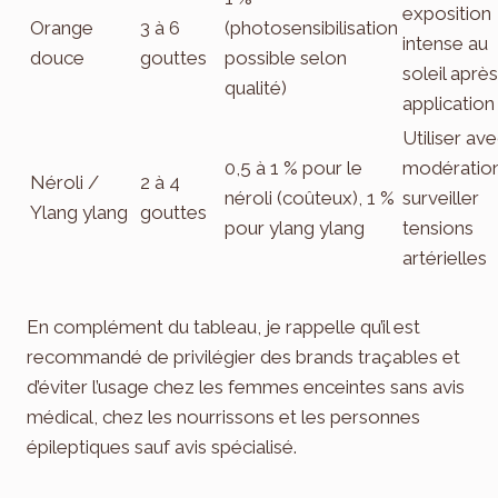
exposition
Orange
3 à 6
(photosensibilisation
intense au
douce
gouttes
possible selon
soleil après
qualité)
application
Utiliser av
0,5 à 1 % pour le
modération
Néroli /
2 à 4
néroli (coûteux), 1 %
surveiller
Ylang ylang
gouttes
pour ylang ylang
tensions
artérielles
En complément du tableau, je rappelle qu’il est
recommandé de privilégier des brands traçables et
d’éviter l’usage chez les femmes enceintes sans avis
médical, chez les nourrissons et les personnes
épileptiques sauf avis spécialisé.