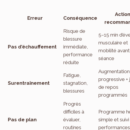
Actio
Erreur
Conséquence
recomma
Risque de
5–15 min d’éve
blessure
musculaire et
Pas d’échauffement
immédiate,
mobilité avant
performance
séance
réduite
Augmentation
Fatigue,
progressive + 
Surentraînement
stagnation,
de repos
blessures
programmés
Progrès
difficiles à
Programme h
Pas de plan
évaluer,
simple et suivi
routines
performances