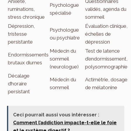
Anxiété,
Questionnaires
Psychologue
ruminations,
validés, agenda du
spécialisé
stress chronique
sommeil
Dépression,
Évaluation clinique,
Psychologue
tristesse
échelles de
ou psychiatre
persistante
dépression
Médecin du
Test de latence
Endormissements
sommeil
d’endormissement,
brutaux diurnes
(neurologue)
polysomnographie
Décalage
Médecin du
Actimétrie, dosage
d’horaire
sommeil
de mélatonine
persistant
Ceci pourrait aussi vous intéresser :
Comment l’addiction impacte-t-elle le foie
et le système digestif ?