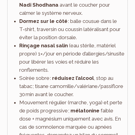
Nadi Shodhana
avant le coucher pour
calmer le système nerveux.
Dormez sur le côté
: balle cousue dans le
T‑shirt, traversin ou coussin latéralisant pour
éviter la position dorsale.
Rinçage nasal salin
(eau stérile, matériel
propre) 1×/jour en période d’allergies/sinusite
pour libérer les voies et réduire les
ronflements.
Soirée sobre :
réduisez l’alcool
, stop au
tabac ; tisane camomille/valériane/passiflore
30 min avant le coucher.
Mouvement régulier (marche, yoga) et perte
de poids progressive ;
mélatonine
faible
dose + magnésium uniquement avec avis. En
cas de somnolence marquée ou apnées
fréquentes, demandez un bilan du sommeil