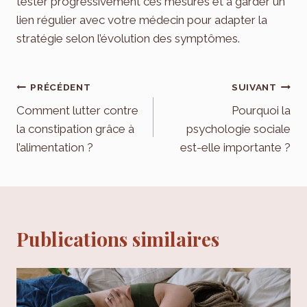
tester progressivement ces mesures et à garder un
lien régulier avec votre médecin pour adapter la
stratégie selon l’évolution des symptômes.
Navigation
PRÉCÉDENT
SUIVANT
de
Comment lutter contre
Pourquoi la
la constipation grâce à
psychologie sociale
l’article
l’alimentation ?
est-elle importante ?
Publications similaires