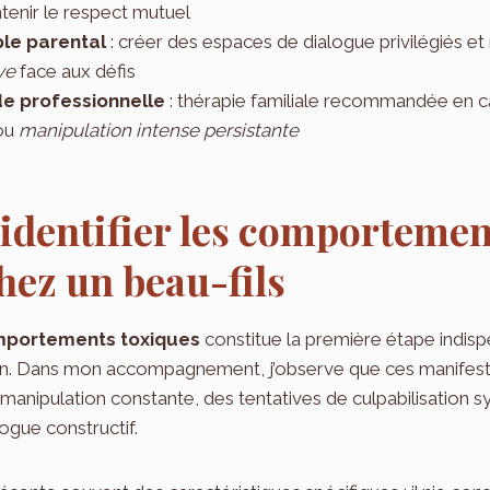
tenir le respect mutuel
ple parental
: créer des espaces de dialogue privilégiés et
ve
face aux défis
ide professionnelle
: thérapie familiale recommandée en c
 ou
manipulation intense persistante
dentifier les comportemen
hez un beau-fils
portements toxiques
constitue la première étape indis
on. Dans mon accompagnement, j’observe que ces manifesta
anipulation constante, des tentatives de culpabilisation s
logue constructif.