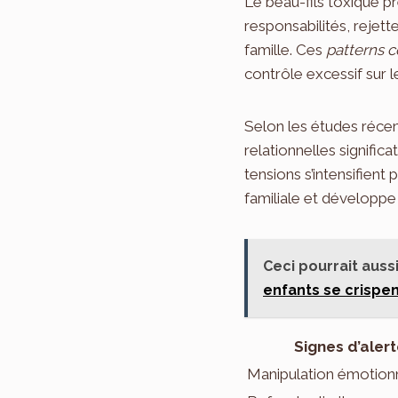
Le beau-fils toxique p
responsabilités, rejett
famille. Ces
patterns 
contrôle excessif sur l
Selon les études réce
relationnelles signific
tensions s’intensifient
familiale et développe 
Ceci pourrait aussi
enfants se crispent
Signes d’aler
Manipulation émotion