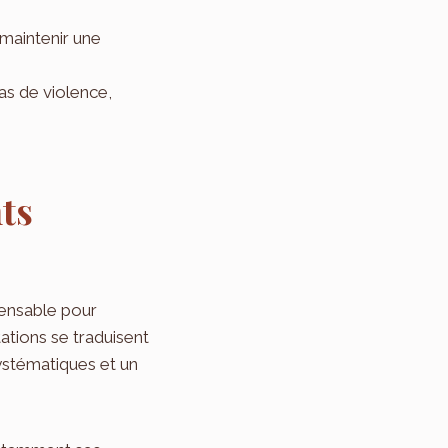
 maintenir une
as de violence,
ts
pensable pour
tions se traduisent
ystématiques et un