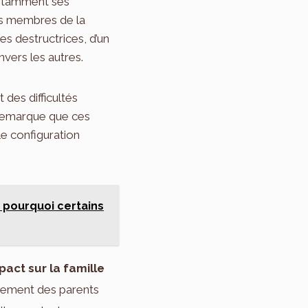
onstamment ses
les membres de la
 destructrices, d’un
nvers les autres.
 des difficultés
e remarque que ces
le configuration
, pourquoi certains
pact sur la famille
sement des parents