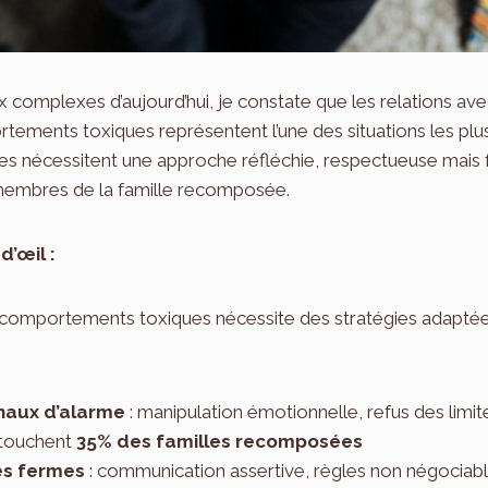
x complexes d’aujourd’hui, je constate que les relations ave
ements toxiques représentent l’une des situations les plus
res nécessitent une approche réfléchie, respectueuse mais
s membres de la famille recomposée.
d’œil :
x comportements toxiques nécessite des stratégies adapté
ignaux d’alarme
: manipulation émotionnelle, refus des limit
touchent
35% des familles recomposées
tes fermes
: communication assertive, règles non négociab