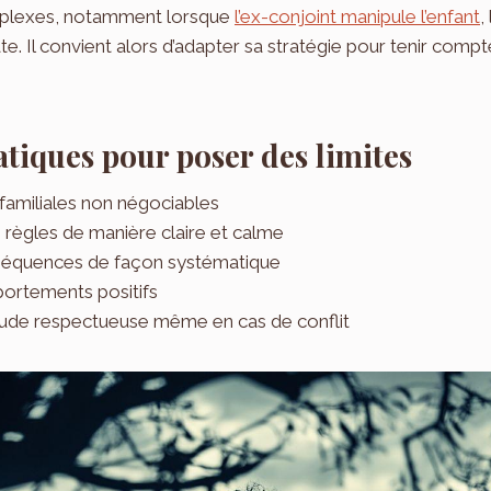
mplexes, notamment lorsque
l’ex-conjoint manipule l’enfant
,
te. Il convient alors d’adapter sa stratégie pour tenir comp
atiques pour poser des limites
 familiales non négociables
ègles de manière claire et calme
nséquences de façon systématique
portements positifs
itude respectueuse même en cas de conflit