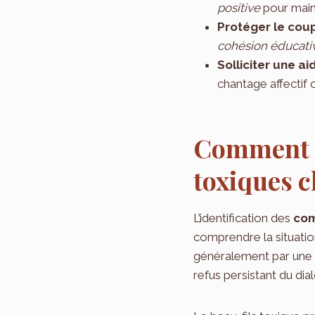
positive
pour main
Protéger le cou
cohésion éducati
Solliciter une a
chantage affectif
Comment i
toxiques c
L’identification des
com
comprendre la situati
généralement par une m
refus persistant du dia