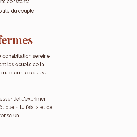
its constants
bilité du couple
 fermes
 cohabitation sereine.
t les écueils de la
 maintenir le respect
essentiel d’exprimer
t que « tu fais », et de
orise un