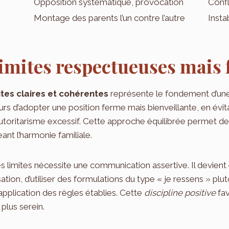
Opposition systématique, provocation
Confl
Montage des parents l’un contre l’autre
Insta
limites respectueuses mais
ites claires et cohérentes
représente le fondement d’une
 d’adopter une position ferme mais bienveillante, en évitan
autoritarisme excessif. Cette approche équilibrée permet de
nt l’harmonie familiale.
s limites nécessite une communication assertive. Il devient 
tion, d’utiliser des formulations du type « je ressens » plutô
application des règles établies. Cette
discipline positive
fav
plus serein.