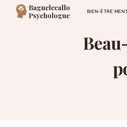
Aller
Baguelecallo
au
BIEN-ÊTRE MEN
Psychologue
contenu
Beau-f
p