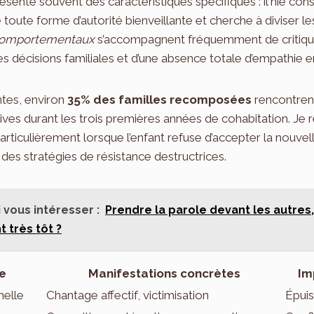
résente souvent des caractéristiques spécifiques : il nie c
e toute forme d’autorité bienveillante et cherche à diviser 
comportementaux
s’accompagnent fréquemment de critiques
es décisions familiales et d’une absence totale d’empathie e
ntes, environ
35% des familles recomposées
rencontrent
atives durant les trois premières années de cohabitation. J
 particulièrement lorsque l’enfant refuse d’accepter la nouvel
des stratégies de résistance destructrices.
 vous intéresser :
Prendre la parole devant les autres
 très tôt ?
te
Manifestations concrètes
Im
nelle
Chantage affectif, victimisation
Épui