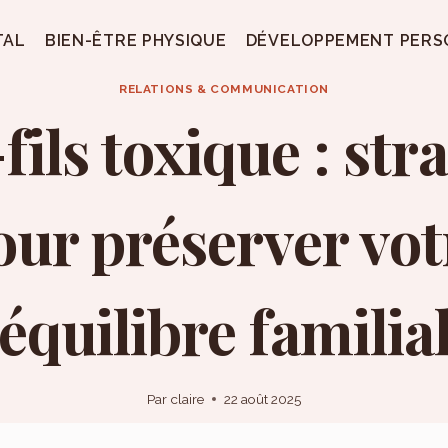
TAL
BIEN-ÊTRE PHYSIQUE
DÉVELOPPEMENT PERS
RELATIONS & COMMUNICATION
ils toxique : str
our préserver vot
équilibre familia
Par
claire
22 août 2025