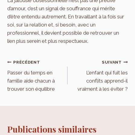
La jalousie obsessionnelle n’est pas une preuve
d’amour, c’est un signal de souffrance qui mérite
d’être entendu autrement. En travaillant à la fois sur
soi, sur la relation et, si besoin, avec un
professionnel, il devient possible de retrouver un
lien plus serein et plus respectueux.
Navigation
PRÉCÉDENT
SUIVANT
de
Passer du temps en
L’enfant qui fuit les
famille aide chacun à
conflits apprend-il
l’article
trouver son équilibre
vraiment à les éviter ?
Publications similaires