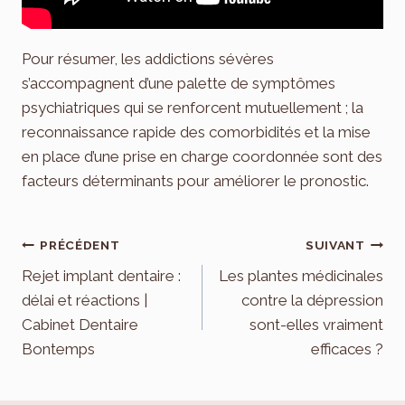
Pour résumer, les addictions sévères
s’accompagnent d’une palette de symptômes
psychiatriques qui se renforcent mutuellement ; la
reconnaissance rapide des comorbidités et la mise
en place d’une prise en charge coordonnée sont des
facteurs déterminants pour améliorer le pronostic.
Navigation
PRÉCÉDENT
SUIVANT
de
Rejet implant dentaire :
Les plantes médicinales
délai et réactions |
contre la dépression
l’article
Cabinet Dentaire
sont-elles vraiment
Bontemps
efficaces ?