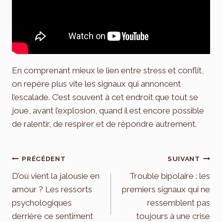
En comprenant mieux le lien entre stress et conflit,
on repère plus vite les signaux qui annoncent
l’escalade. C’est souvent à cet endroit que tout se
joue, avant l’explosion, quand il est encore possible
de ralentir, de respirer et de répondre autrement.
Navigation
PRÉCÉDENT
SUIVANT
de
D’où vient la jalousie en
Trouble bipolaire : les
amour ? Les ressorts
premiers signaux qui ne
l’article
psychologiques
ressemblent pas
derrière ce sentiment
toujours à une crise