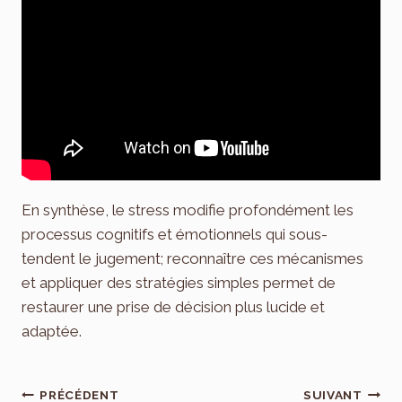
En synthèse, le stress modifie profondément les
processus cognitifs et émotionnels qui sous-
tendent le jugement; reconnaître ces mécanismes
et appliquer des stratégies simples permet de
restaurer une prise de décision plus lucide et
adaptée.
Navigation
PRÉCÉDENT
SUIVANT