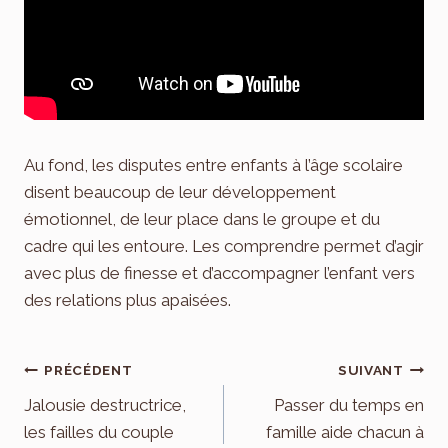
Au fond, les disputes entre enfants à l’âge scolaire
disent beaucoup de leur développement
émotionnel, de leur place dans le groupe et du
cadre qui les entoure. Les comprendre permet d’agir
avec plus de finesse et d’accompagner l’enfant vers
des relations plus apaisées.
Navigation
PRÉCÉDENT
SUIVANT
de
Jalousie destructrice,
Passer du temps en
les failles du couple
famille aide chacun à
l’article