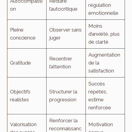
Autocompassi
Réduire
régulation
on
l’autocritique
émotionnelle
Moins
Pleine
Observer sans
d’anxiété, plus
conscience
juger
de clarté
Augmentation
Recentrer
Gratitude
de la
l’attention
satisfaction
Succès
Objectifs
Structurer la
répétés,
réalistes
progression
estime
renforcée
Renforcer la
Valorisation
Motivation
reconnaissanc