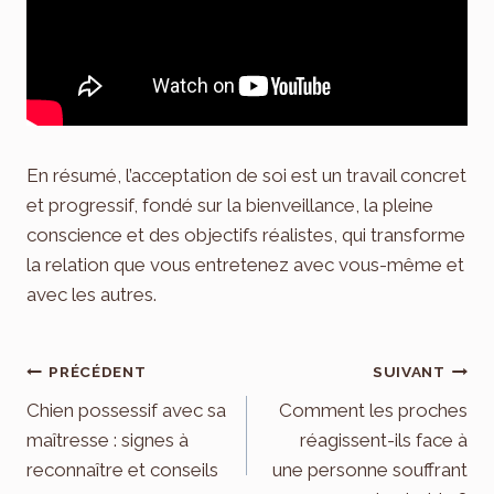
En résumé, l’acceptation de soi est un travail concret
et progressif, fondé sur la bienveillance, la pleine
conscience et des objectifs réalistes, qui transforme
la relation que vous entretenez avec vous-même et
avec les autres.
Navigation
PRÉCÉDENT
SUIVANT
de
Chien possessif avec sa
Comment les proches
maîtresse : signes à
réagissent-ils face à
l’article
reconnaître et conseils
une personne souffrant